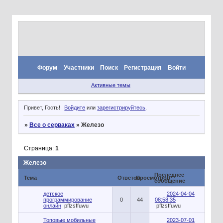
Форум
Участники
Поиск
Регистрация
Войти
Активные темы
Привет, Гость!
Войдите
или
зарегистрируйтесь
.
»
Все о серваках
»
Железо
Страница:
1
Железо
Последнее
Тема
Ответов
Просмотров
сообщение
детское
2024-04-04
программирование
0
44
08:58:35
онлайн
pflzsffuwu
pflzsffuwu
Топовые мобильные
2023-07-01