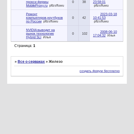
прокси фермы
0
38
23:58:01
MobileProxy.ru
pflzsffuwu
pflzsffuwu
Ремонт
2023-03-18
компьютеров,ноутбуков
0
42
10:41:53
по России
pflzsffuwu
pflzsffuwu
NVIDIA выводит на
2008-06-10
рынок технологию
0
102
17:04:32
Илья
Hybrid SLI
Илья
Страница:
1
»
Все о серваках
»
Железо
создать форум бесплатно