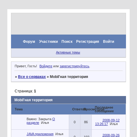
Форум
Участники
Поиск
Регистрация
Войти
Активные темы
Привет, Гость!
Войдите
или
зарегистрируйтесь
.
»
Все о серваках
»
Mobil'ная территория
Страница:
1
Mobil'ная территория
Последнее
Тема
Ответов
Просмотров
сообщение
Важно:
Закрыта
О
2008-09-12
0
86
разделе
Илья
13:26:17
Илья
JAVA приложения
Илья
2008-09-26