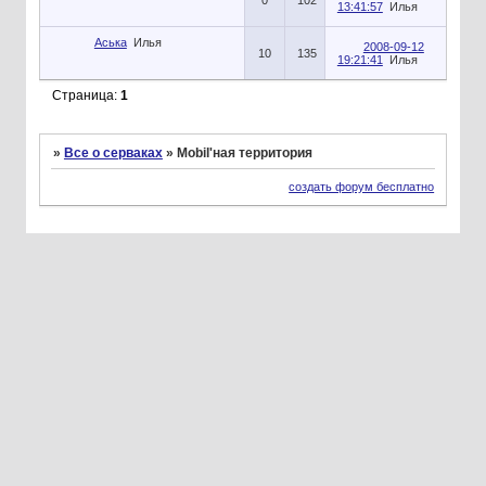
0
102
13:41:57
Илья
Аська
Илья
2008-09-12
10
135
19:21:41
Илья
Страница:
1
»
Все о серваках
»
Mobil'ная территория
создать форум бесплатно