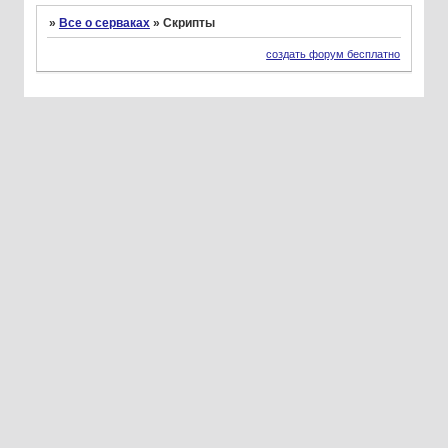
»
Все о серваках
»
Скрипты
создать форум бесплатно