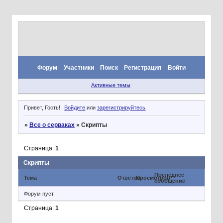
Форум
Участники
Поиск
Регистрация
Войти
Активные темы
Привет, Гость!
Войдите
или
зарегистрируйтесь
.
»
Все о серваках
»
Скрипты
Страница:
1
Скрипты
Последнее
Тема
Ответов
Просмотров
сообщение
Форум пуст.
Страница:
1