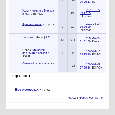
1
120
20:06:13
qb
2023-10-22
Услуги клининга Москва
0
43
03:47:25
и МО
pflzsffuwu
pflzsffuwu
2011-04-24
Купи алкоголь.
easyeas
0
92
16:24:29
easyeas
Болталка
Илья
[
1
2
]
2008-09-27
54
634
21:01:59
Илья
Опрос:
Кто какой
2008-09-13
пользуется аськой?
1
89
13:23:10
BOPOH
Илья
Сотовый телефон
Илья
2008-09-09
3
178
17:26:16
BOPOH
Страница:
1
»
Все о серваках
»
Флуд
создать форум бесплатно