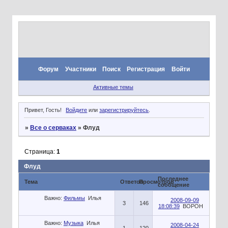
Форум
Участники
Поиск
Регистрация
Войти
Активные темы
Привет, Гость!
Войдите
или
зарегистрируйтесь
.
»
Все о серваках
»
Флуд
Страница:
1
Флуд
Последнее
Тема
Ответов
Просмотров
сообщение
Важно:
Фильмы
Илья
2008-09-09
3
146
18:08:39
BOPOH
Важно:
Музыка
Илья
2008-04-24