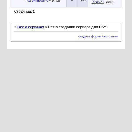
0
241
под Windows XP.
Илья
20:03:31
Илья
Страница:
1
»
Все о серваках
»
Все о создании сервера для CS:S
создать форум бесплатно