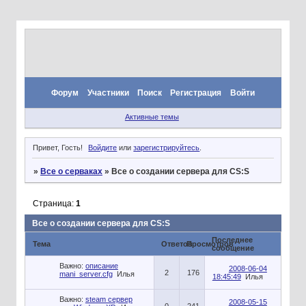
Форум
Участники
Поиск
Регистрация
Войти
Активные темы
Привет, Гость!
Войдите
или
зарегистрируйтесь
.
»
Все о серваках
»
Все о создании сервера для CS:S
Страница:
1
Все о создании сервера для CS:S
Последнее
Тема
Ответов
Просмотров
сообщение
Важно:
описание
2008-06-04
2
176
mani_server.cfg
Илья
18:45:49
Илья
Важно:
steam сервер
2008-05-15