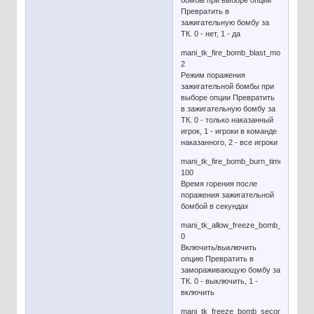
бомбы при выборе опции
Превратить в
зажигательную бомбу за
ТК. 0 - нет, 1 - да
mani_tk_fire_bomb_blast_mode
2
Режим поражения
зажигательной бомбы при
выборе опции Превратить
в зажигательную бомбу за
ТК. 0 - только наказанный
игрок, 1 - игроки в команде
наказанного, 2 - все игроки
mani_tk_fire_bomb_burn_time
100
Время горения после
поражения зажигательной
бомбой в секундах
mani_tk_allow_freeze_bomb_option
0
Включить/выключить
опцию Превратить в
замораживающую бомбу за
ТК. 0 - выключить, 1 -
включить
mani_tk_freeze_bomb_seconds