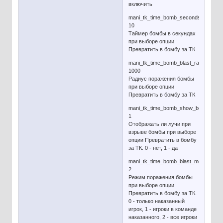
включить
mani_tk_time_bomb_seconds
10
Таймер бомбы в секундах
при выборе опции
Превратить в бомбу за ТК
mani_tk_time_bomb_blast_radius
1000
Радиус поражения бомбы
при выборе опции
Превратить в бомбу за ТК
mani_tk_time_bomb_show_beams
1
Отображать ли лучи при
взрыве бомбы при выборе
опции Превратить в бомбу
за ТК. 0 - нет, 1 - да
mani_tk_time_bomb_blast_mode
2
Режим поражения бомбы
при выборе опции
Превратить в бомбу за ТК.
0 - только наказанный
игрок, 1 - игроки в команде
наказанного, 2 - все игроки