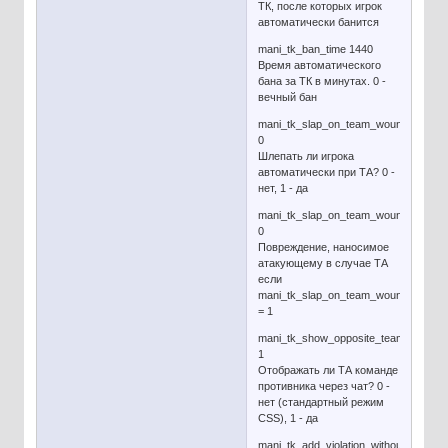
ТК, после которых игрок
автоматически банится
mani_tk_ban_time 1440
Время автоматического
бана за ТК в минутах. 0 -
вечный бан
mani_tk_slap_on_team_wound
0
Шлепать ли игрока
автоматически при ТА? 0 -
нет, 1 - да
mani_tk_slap_on_team_wound_damag
0
Повреждение, наносимое
атакующему в случае ТА
если
mani_tk_slap_on_team_wound
= 1
mani_tk_show_opposite_team_wound
1
Отображать ли ТА команде
противника через чат? 0 -
нет (стандартный режим
CSS), 1 - да
mani_tk_add_violation_without_forgive