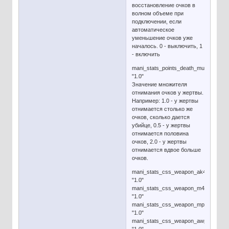
восстановление очков в
волном объеме при
подключении, если
автоматическое
уменьшение очков уже
началось. 0 - выключить, 1
- включить
mani_stats_points_death_multiplier
"1.0"
Значение множителя
отнимания очков у жертвы.
Например: 1.0 - у жертвы
отнимается столько же
очков, сколько дается
убийце, 0.5 - у жертвы
отнимается половина
очков, 2.0 - у жертвы
отнимается вдвое больше
очков.
mani_stats_css_weapon_ak47
"1.0"
mani_stats_css_weapon_m4a1
"1.0"
mani_stats_css_weapon_mp5navy
"1.0"
mani_stats_css_weapon_awp