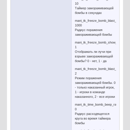
10
Таймер замораживающей
бомбы в секундах
mani_tk_freeze_bomb_blast_radius
1000
Радиус поражения
замораживающей бомбы
mani_tk_freeze_bomb_show_beams
1
Отображать ли лучи при
взрыве замораживающей
бомбы? 0 - нет, 1 - да
mani_tk_freeze_bomb_blast_mode
2
Режим поражения
замораживающей бомбы. 0
- только наказанный игрок,
1 - игроки в команде
наказанного, 2 - все игроки
mani_tk_time_bomb_beep_radius
0
Радиус расходящегося
круга во время таймера
бомбы