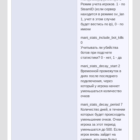
Режим учета игроков. 1 - по
SteamID (если сервер
находится в режиме sv_lan
1, учет в этом случае
будет вестись по ip), 0 - по
имени
mani_stats_include_bot_kills
0
Учитывать ли убийства
ботов при подсчете
статистики? 0 - нет, 1 - да
mani_stats_decay_start 2
Временной промежуток в
днях после последнего
подключения, через
который у игрока начнет
уменьшаться количество
очков
mani_stats_decay_period 7
Количество дней, в течении
которых будет происходить
уменьшение очков. Очки
игрока за этот период
уменьшатся до 500. Если
игрок вновь зайдет на
сервер, его очки будут