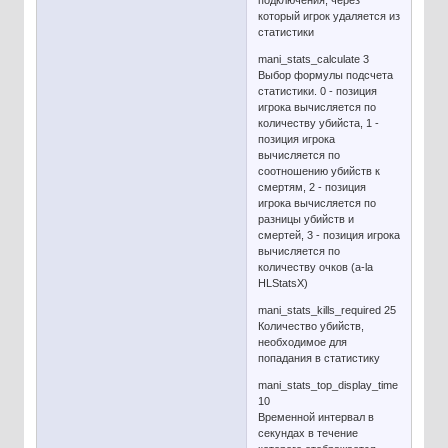
подключения, через
который игрок удаляется из
статистики
mani_stats_calculate 3
Выбор формулы подсчета
статистики. 0 - позиция
игрока вычисляется по
количеству убийста, 1 -
позиция игрока
вычисляется по
соотношению убийств к
смертям, 2 - позиция
игрока вычисляется по
разницы убийств и
смертей, 3 - позиция игрока
вычисляется по
количеству очков (a-la
HLStatsX)
mani_stats_kills_required 25
Количество убийств,
необходимое для
попадания в статистику
mani_stats_top_display_time
10
Временной интервал в
секундах в течение