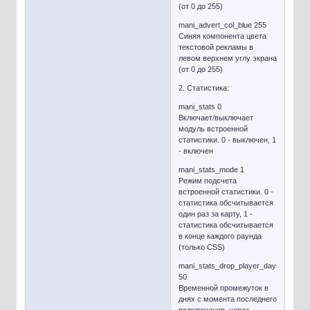
(от 0 до 255)
mani_advert_col_blue 255
Синяя компонента цвета
текстовой рекламы в
левом верхнем углу экрана
(от 0 до 255)
2. Статистика:
mani_stats 0
Включает/выключает
модуль встроенной
статистики. 0 - выключен, 1
- включен
mani_stats_mode 1
Режим подсчета
встроенной статистики. 0 -
статистика обсчитывается
один раз за карту, 1 -
статистика обсчитывается
в конце каждого раунда
(только CSS)
mani_stats_drop_player_days
50
Временной промежуток в
днях с момента последнего