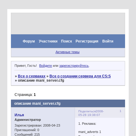
Форум
Участники
Поиск
Регистрация
Войти
Активные темы
Привет, Гость!
Войдите
или
зарегистрируйтесь
.
»
Все о серваках
»
Все о создании сервера для CS:S
»
описание mani_server.cfg
Страница:
1
описание mani_server.cfg
1
Поделиться
2008-
Илья
05-28 19:38:07
Администратор
1. Реклама:
Зарегистрирован
: 2008-04-23
Приглашений:
0
mani_adverts 1
Сообщений:
215