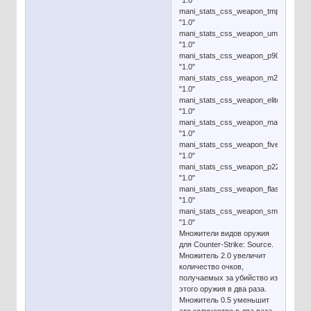
"1.0"
mani_stats_css_weapon_tmp
"1.0"
mani_stats_css_weapon_ump45
"1.0"
mani_stats_css_weapon_p90
"1.0"
mani_stats_css_weapon_m249
"1.0"
mani_stats_css_weapon_elite
"1.0"
mani_stats_css_weapon_mac10
"1.0"
mani_stats_css_weapon_fiveseven
"1.0"
mani_stats_css_weapon_p228
"1.0"
mani_stats_css_weapon_flashbang
"1.0"
mani_stats_css_weapon_smokegrena
"1.0"
Множители видов оружия
для Counter-Strike: Source.
Множитель 2.0 увеличит
количество очков,
получаемых за убийство из
этого оружия в два раза.
Множитель 0.5 уменьшит