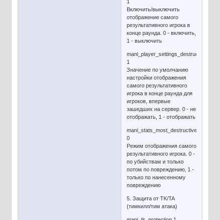
1
Включить/выключить
отображение самого
результативного игрока в
конце раунда. 0 - включить,
1 - выключить
mani_player_settings_destructive
1
Значение по умолчанию
настройки отображения
самого результативного
игрока в конце раунда для
игроков, впервые
зашедших на сервер. 0 - не
отображать, 1 - отображать
mani_stats_most_destructive_mode
0
Режим отображения самого
результативного игрока. 0 -
по убийствам и только
потом по повреждению, 1 -
только по нанесенному
повреждению
5. Защита от TK/TA
(тимкилл/тим атака)
mani_tk_protection 1