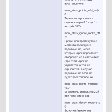
восстановлены
mani_stats_points_add_only
0
Теряет ли игрок очки в
случае смерти? 0 - да, 1 -
нет (ala BF2)
mani_stats_ignore_ranks_after_x_day
21
Временной промежуток с
момента последнего
подключения, через
который игрок перестанет
отображаться в статистике
(при этом игрок не
удаляется, а только
скрывается, в случае
подключения позиция
будет восстановлена)
mani_stats_points_multiplier
"5.0"
Множитель, используемый
при подсчете очков
mani_stats_decay_restore_points_on_
0
Включить/выключить