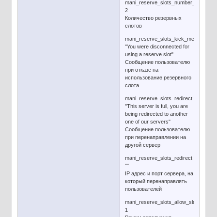
mani_reserve_slots_number_of_slots
2
Количество резервных
слотов
mani_reserve_slots_kick_message
"You were disconnected for
using a reserve slot"
Сообщение пользователю
при отказе на
использование резервного
слота
mani_reserve_slots_redirect_message
"This server is full, you are
being redirected to another
one of our servers"
Сообщение пользователю
при перенаправлении на
другой сервер
mani_reserve_slots_redirect
""
IP адрес и порт сервера, на
который перенаправлять
пользователей
mani_reserve_slots_allow_slot_fill
1