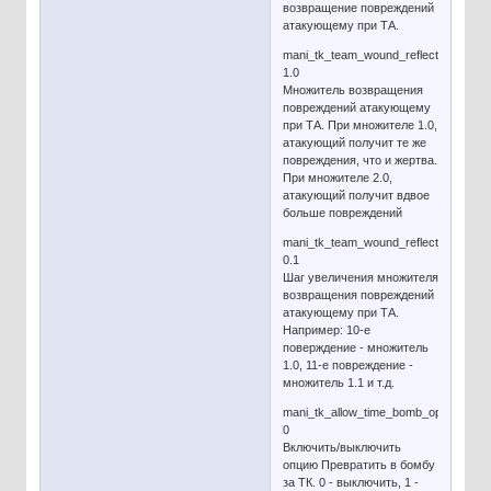
возвращение повреждений
атакующему при ТА.
mani_tk_team_wound_reflect_ratio
1.0
Множитель возвращения
повреждений атакующему
при ТА. При множителе 1.0,
атакующий получит те же
повреждения, что и жертва.
При множителе 2.0,
атакующий получит вдвое
больше повреждений
mani_tk_team_wound_reflect_ratio_in
0.1
Шаг увеличения множителя
возвращения повреждений
атакующему при ТА.
Например: 10-е
поверждение - множитель
1.0, 11-е повреждение -
множитель 1.1 и т.д.
mani_tk_allow_time_bomb_option
0
Включить/выключить
опцию Превратить в бомбу
за ТК. 0 - выключить, 1 -