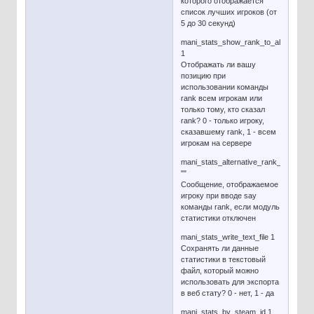
которого отображается
список лучших игроков (от
5 до 30 секунд)
mani_stats_show_rank_to_all
1
Отображать ли вашу
позицию при
использовании команды
rank всем игрокам или
только тому, кто сказал
rank? 0 - только игроку,
сказавшему rank, 1 - всем
игрокам на сервере
mani_stats_alternative_rank_message
""
Сообщение, отображаемое
игроку при вводе say
команды rank, если модуль
статистики отключен
mani_stats_write_text_file 1
Сохранять ли данные
статистики в текстовый
файл, который можно
использовать для экспорта
в веб стату? 0 - нет, 1 - да
mani_stats_by_steam_id 1