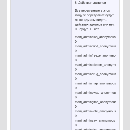
8. Действия админов
Все переменные в этом
модуле определяют будут
ли не-админы видеть
действия админов или нет.
0 - будут, 1 - нет
mani_adminslap_anonymous
0
mani_adminblind_anonymous
0
mani_adminfreeze_anonymous
0
mani_adminteleport_anonymous
0
mani_admindrug_anonymous
0
mani_adminmap_anonymous
0
mani_adminswap_anonymous
0
mani_admingimp_anonymous
0
mani_adminvote_anonymous
0
mani_adminsay_anonymous
0
mani_adminkick_anonymous