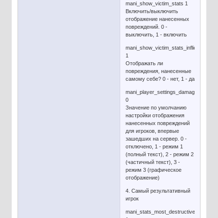
mani_show_victim_stats 1
Включить/выключить
отображение нанесенных
повреждений. 0 -
выключить, 1 - включить
mani_show_victim_stats_inflicted_only
1
Отображать ли
повреждения, нанесенные
самому себе? 0 - нет, 1 - да
mani_player_settings_damage
0
Значение по умолчанию
настройки отображения
нанесенных повреждений
для игроков, впервые
зашедших на сервер. 0 -
отключено, 1 - режим 1
(полный текст), 2 - режим 2
(частичный текст), 3 -
режим 3 (графическое
отображение)
4. Самый результативный
игрок
mani_stats_most_destructive