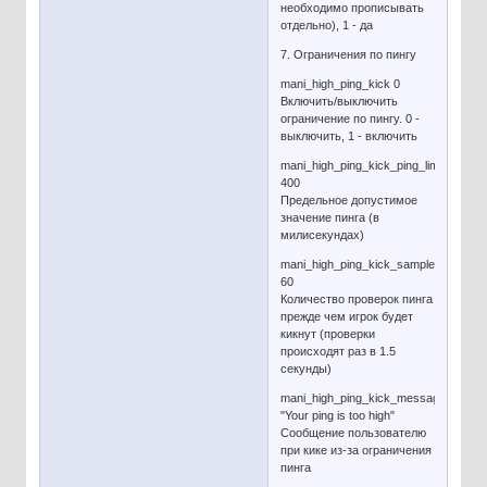
необходимо прописывать
отдельно), 1 - да
7. Ограничения по пингу
mani_high_ping_kick 0
Включить/выключить
ограничение по пингу. 0 -
выключить, 1 - включить
mani_high_ping_kick_ping_limit
400
Предельное допустимое
значение пинга (в
милисекундах)
mani_high_ping_kick_samples_require
60
Количество проверок пинга
прежде чем игрок будет
кикнут (проверки
происходят раз в 1.5
секунды)
mani_high_ping_kick_message
"Your ping is too high"
Сообщение пользователю
при кике из-за ограничения
пинга