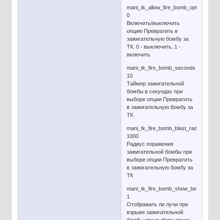
mani_tk_allow_fire_bomb_option
0
Включить/выключить
опцию Превратить в
зажигательную бомбу за
ТК. 0 - выключить, 1 -
включить
mani_tk_fire_bomb_seconds
10
Таймер зажигательной
бомбы в секундах при
выборе опции Превратить
в зажигательную бомбу за
ТК
mani_tk_fire_bomb_blast_radius
1000
Радиус поражения
зажигательной бомбы при
выборе опции Превратить
в зажигательную бомбу за
ТК
mani_tk_fire_bomb_show_beams
1
Отображать ли лучи при
взрыве зажигательной