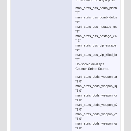
это количество в два раза.
mani_stats_css_bomb_planted_bonus
"4"
mani_stats_css_bomb_defused_bonu
"4"
mani_stats_css_hostage_rescued_bo
"1"
mani_stats_css_hostage_killed_bonus
"-1"
mani_stats_css_vip_escape_bonus
"4"
mani_stats_css_vip_killed_bonus
"4"
Призовые очки для
Counter-Strike: Source.
mani_stats_dods_weapon_amerknife
"1.0"
mani_stats_dods_weapon_spade
"1.0"
mani_stats_dods_weapon_colt
"1.0"
mani_stats_dods_weapon_p38
"1.0"
mani_stats_dods_weapon_c96
"1.0"
mani_stats_dods_weapon_garande
"1.0"