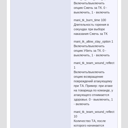
Включить/выключить
опцию Сжечь за ТК. 0 -
выключить, 1 - включить
mani_tk_burn_time 100
Длительность горения в
секундах при выборе
наказания Сжечь за ТК
mani_tk_allow_slay_option 1
Включить/выключить
опцию Убить за ТК. 0 -
выключить, 1 - включить
mani_tk_team_wound_reflect
1
Включить/выключить
опцию возвращение
повреждений атакующему
при ТА. Пример: при атаке
на товарища по команде, у
атакующего отнимается
здоровье. 0 - выключить, 1
- включить
mani_tk_team_wound_reflect_threshol
10
Количество ТА, после
которого начинается