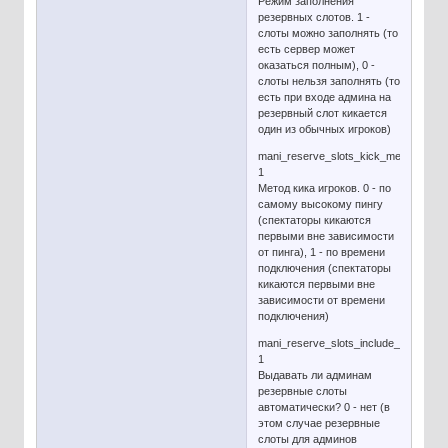
Режим заполнения
резервных слотов. 1 -
слоты можно заполнять (то
есть сервер может
оказаться полным), 0 -
слоты нельзя заполнять (то
есть при входе админа на
резервный слот кикается
один из обычных игроков)
mani_reserve_slots_kick_method
1
Метод кика игроков. 0 - по
самому высокому пингу
(спектаторы кикаются
первыми вне зависимости
от пинга), 1 - по времени
подключения (спектаторы
кикаются первыми вне
зависимости от времени
подключения)
mani_reserve_slots_include_admin
1
Выдавать ли админам
резервные слоты
автоматически? 0 - нет (в
этом случае резервные
слоты для админов