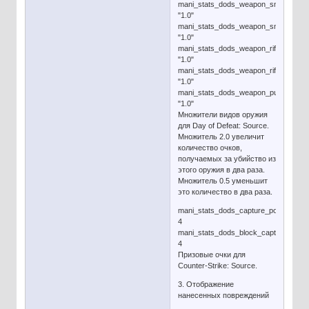
mani_stats_dods_weapon_smoke_us
"1.0"
mani_stats_dods_weapon_smoke_ger
"1.0"
mani_stats_dods_weapon_riflegren_us
"1.0"
mani_stats_dods_weapon_riflegren_ge
"1.0"
mani_stats_dods_weapon_punch
"1.0"
Множители видов оружия
для Day of Defeat: Source.
Множитель 2.0 увеличит
количество очков,
получаемых за убийство из
этого оружия в два раза.
Множитель 0.5 уменьшит
это количество в два раза.
mani_stats_dods_capture_point
4
mani_stats_dods_block_capture
4
Призовые очки для
Counter-Strike: Source.
3. Отображение
нанесенных повреждений