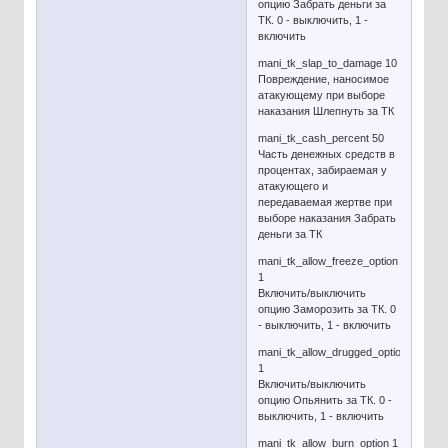
опцию Забрать деньги за
ТК. 0 - выключить, 1 -
включить
mani_tk_slap_to_damage 10
Повреждение, наносимое
атакующему при выборе
наказания Шлепнуть за ТК
mani_tk_cash_percent 50
Часть денежных средств в
процентах, забираемая у
атакующего и
передаваемая жертве при
выборе наказания Забрать
деньги за ТК
mani_tk_allow_freeze_option
1
Включить/выключить
опцию Заморозить за ТК. 0
- выключить, 1 - включить
mani_tk_allow_drugged_option
1
Включить/выключить
опцию Опьянить за ТК. 0 -
выключить, 1 - включить
mani_tk_allow_burn_option 1