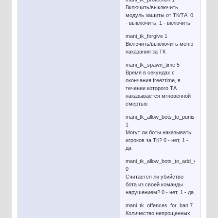
Включить/выключить
модуль защиты от ТК/ТА. 0
- выключить, 1 - включить
mani_tk_forgive 1
Включить/выключить меню
наказания за ТК
mani_tk_spawn_time 5
Время в секундах с
окончания freeztime, в
течении которого ТА
наказывается мгновенной
смертью
mani_tk_allow_bots_to_punish
1
Могут ли боты наказывать
игроков за ТК? 0 - нет, 1 -
да
mani_tk_allow_bots_to_add_violations
0
Считается ли убийство
бота из своей команды
нарушением? 0 - нет, 1 - да
mani_tk_offences_for_ban 7
Количество непрощенных