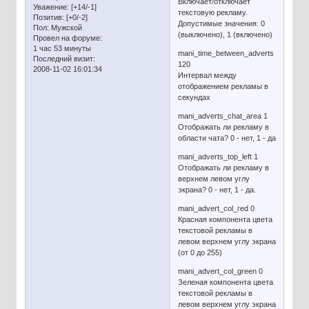
Включает/отключает
Уважение:
[+14/-1]
текстовую рекламу.
Позитив:
[+0/-2]
Допустимые значения: 0
Пол:
Мужской
(выключено), 1 (включено)
Провел на форуме:
1 час 53 минуты
mani_time_between_adverts
Последний визит:
120
2008-11-02 16:01:34
Интервал между
отображением рекламы в
секундах
mani_adverts_chat_area 1
Отображать ли рекламу в
области чата? 0 - нет, 1 - да
mani_adverts_top_left 1
Отображать ли рекламу в
верхнем левом углу
экрана? 0 - нет, 1 - да.
mani_advert_col_red 0
Красная компонента цвета
текстовой рекламы в
левом верхнем углу экрана
(от 0 до 255)
mani_advert_col_green 0
Зеленая компонента цвета
текстовой рекламы в
левом верхнем углу экрана