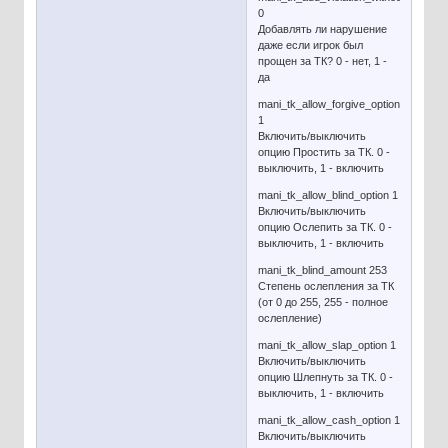
0
Добавлять ли нарушение
даже если игрок был
прощен за ТК? 0 - нет, 1 -
да
mani_tk_allow_forgive_option
1
Включить/выключить
опцию Простить за ТК. 0 -
выключить, 1 - включить
mani_tk_allow_blind_option 1
Включить/выключить
опцию Ослепить за ТК. 0 -
выключить, 1 - включить
mani_tk_blind_amount 253
Степень ослепления за ТК
(от 0 до 255, 255 - полное
ослепление)
mani_tk_allow_slap_option 1
Включить/выключить
опцию Шлепнуть за ТК. 0 -
выключить, 1 - включить
mani_tk_allow_cash_option 1
Включить/выключить