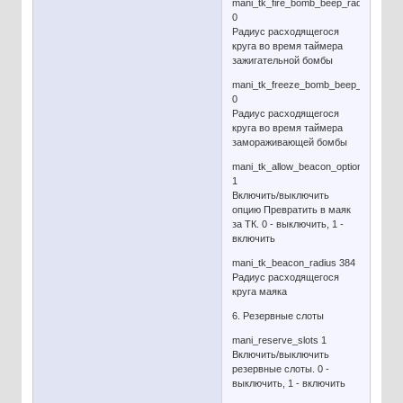
mani_tk_fire_bomb_beep_radius
0
Радиус расходящегося
круга во время таймера
зажигательной бомбы
mani_tk_freeze_bomb_beep_radius
0
Радиус расходящегося
круга во время таймера
замораживающей бомбы
mani_tk_allow_beacon_option
1
Включить/выключить
опцию Превратить в маяк
за ТК. 0 - выключить, 1 -
включить
mani_tk_beacon_radius 384
Радиус расходящегося
круга маяка
6. Резервные слоты
mani_reserve_slots 1
Включить/выключить
резервные слоты. 0 -
выключить, 1 - включить