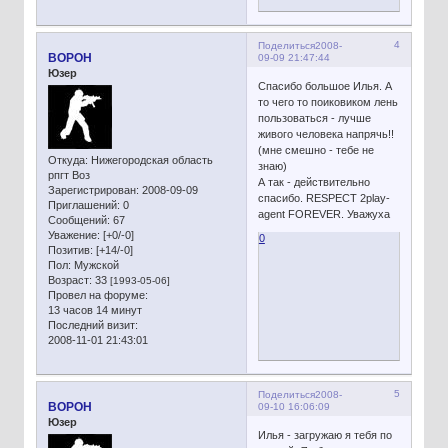
4
Поделиться
2008-
BOPOH
09-09 21:47:44
Юзер
Спасибо большое Илья. А
то чего то поиковиком лень
пользоваться - лучше
живого человека напрячь!!
(мне смешно - тебе не
Откуда:
Нижегородская область
знаю)
рпгт Воз
А так - действительно
Зарегистрирован
: 2008-09-09
спасибо. RESPECT 2play-
Приглашений:
0
agent FOREVER. Уважуха
Сообщений:
67
Уважение:
[+0/-0]
0
Позитив:
[+14/-0]
Пол:
Мужской
Возраст:
33
[1993-05-06]
Провел на форуме:
13 часов 14 минут
Последний визит:
2008-11-01 21:43:01
5
Поделиться
2008-
BOPOH
09-10 16:06:09
Юзер
Илья - загружаю я тебя по