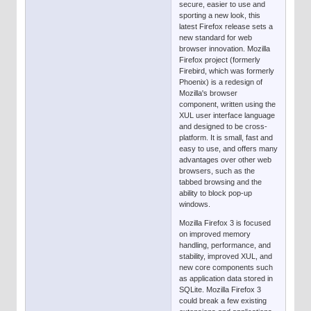
secure, easier to use and
sporting a new look, this
latest Firefox release sets a
new standard for web
browser innovation. Mozilla
Firefox project (formerly
Firebird, which was formerly
Phoenix) is a redesign of
Mozilla's browser
component, written using the
XUL user interface language
and designed to be cross-
platform. It is small, fast and
easy to use, and offers many
advantages over other web
browsers, such as the
tabbed browsing and the
ability to block pop-up
windows.
Mozilla Firefox 3 is focused
on improved memory
handling, performance, and
stability, improved XUL, and
new core components such
as application data stored in
SQLite. Mozilla Firefox 3
could break a few existing