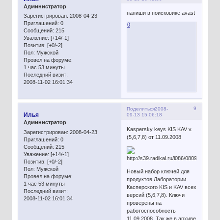
Администратор
напиши в поисковике avast
Зарегистрирован
: 2008-04-23
Приглашений:
0
0
Сообщений:
215
Уважение:
[+14/-1]
Позитив:
[+0/-2]
Пол:
Мужской
Провел на форуме:
1 час 53 минуты
Последний визит:
2008-11-02 16:01:34
9
Поделиться
2008-
Илья
09-13 15:06:18
Администратор
Kaspersky keys KIS KAV v.
Зарегистрирован
: 2008-04-23
(5,6,7,8) от 11.09.2008
Приглашений:
0
Сообщений:
215
Уважение:
[+14/-1]
Позитив:
[+0/-2]
Пол:
Мужской
Новый набор ключей для
Провел на форуме:
продуктов Лаборатории
1 час 53 минуты
Касперского KIS и KAV всех
Последний визит:
версий (5,6,7,8). Ключи
2008-11-02 16:01:34
проверены на
работоспособность
11.09.2008. Так же в архиве