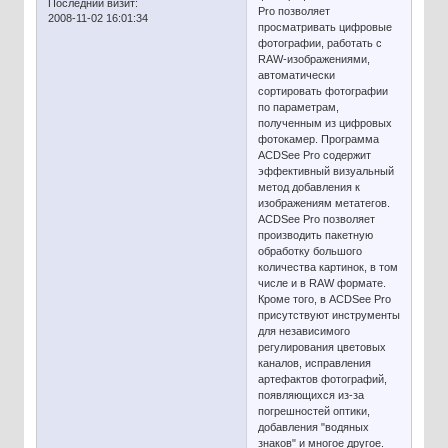
Последний визит:
Pro позволяет
2008-11-02 16:01:34
просматривать цифровые
фотографии, работать с
RAW-изображениями,
автоматически
сортировать фотографии
по параметрам,
полученным из цифровых
фотокамер. Программа
ACDSee Pro содержит
эффективный визуальный
метод добавления к
изображениям метатегов.
ACDSee Pro позволяет
производить пакетную
обработку большого
количества картинок, в том
числе и в RAW формате.
Кроме того, в ACDSee Pro
присутствуют инструменты
для независимого
регулирования цветовых
каналов, исправления
артефактов фотографий,
появляющихся из-за
погрешностей оптики,
добавления "водяных
знаков" и многое другое.