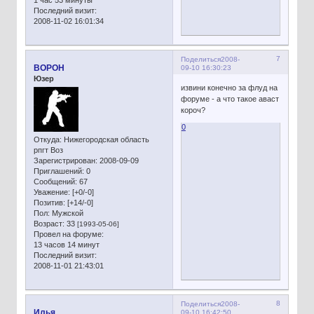
Последний визит:
2008-11-02 16:01:34
7
Поделиться
2008-
BOPOH
09-10 16:30:23
Юзер
извини конечно за флуд на
форуме - а что такое аваст
короч?
0
Откуда:
Нижегородская область
рпгт Воз
Зарегистрирован
: 2008-09-09
Приглашений:
0
Сообщений:
67
Уважение:
[+0/-0]
Позитив:
[+14/-0]
Пол:
Мужской
Возраст:
33
[1993-05-06]
Провел на форуме:
13 часов 14 минут
Последний визит:
2008-11-01 21:43:01
8
Поделиться
2008-
Илья
09-10 16:42:50