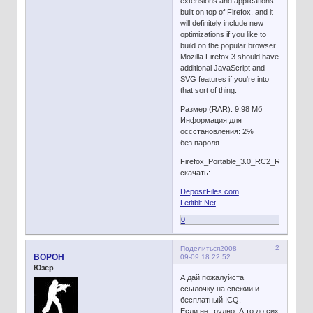
extensions and applications
built on top of Firefox, and it
will definitely include new
optimizations if you like to
build on the popular browser.
Mozilla Firefox 3 should have
additional JavaScript and
SVG features if you're into
that sort of thing.
Размер (RAR): 9.98 Мб
Информация для
оссстановления: 2%
без пароля
Firefox_Portable_3.0_RC2_Rus.rar
скачать:
DepositFiles.com
Letitbit.Net
0
2
Поделиться
2008-
BOPOH
09-09 18:22:52
Юзер
А дай пожалуйста
ссылочку на свежии и
бесплатный ICQ.
Если не трудно. А то до сих