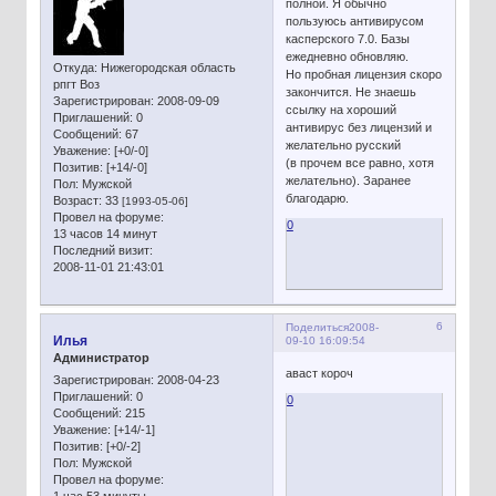
полной. Я обычно
пользуюсь антивирусом
касперского 7.0. Базы
ежедневно обновляю.
Откуда:
Нижегородская область
Но пробная лицензия скоро
рпгт Воз
закончится. Не знаешь
Зарегистрирован
: 2008-09-09
ссылку на хороший
Приглашений:
0
антивирус без лицензий и
Сообщений:
67
желательно русский
Уважение:
[+0/-0]
(в прочем все равно, хотя
Позитив:
[+14/-0]
желательно). Заранее
Пол:
Мужской
благодарю.
Возраст:
33
[1993-05-06]
Провел на форуме:
0
13 часов 14 минут
Последний визит:
2008-11-01 21:43:01
6
Поделиться
2008-
Илья
09-10 16:09:54
Администратор
аваст короч
Зарегистрирован
: 2008-04-23
Приглашений:
0
0
Сообщений:
215
Уважение:
[+14/-1]
Позитив:
[+0/-2]
Пол:
Мужской
Провел на форуме:
1 час 53 минуты