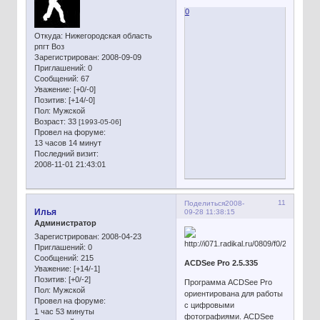
0
Откуда:
Нижегородская область
рпгт Воз
Зарегистрирован
: 2008-09-09
Приглашений:
0
Сообщений:
67
Уважение:
[+0/-0]
Позитив:
[+14/-0]
Пол:
Мужской
Возраст:
33
[1993-05-06]
Провел на форуме:
13 часов 14 минут
Последний визит:
2008-11-01 21:43:01
11
Поделиться
2008-
Илья
09-28 11:38:15
Администратор
Зарегистрирован
: 2008-04-23
Приглашений:
0
Сообщений:
215
ACDSee Pro 2.5.335
Уважение:
[+14/-1]
Позитив:
[+0/-2]
Программа ACDSee Pro
Пол:
Мужской
ориентирована для работы
Провел на форуме:
с цифровыми
1 час 53 минуты
фотографиями. ACDSee