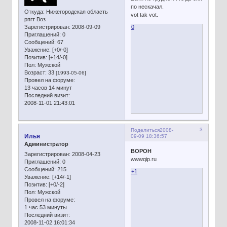
по нескачал.
Откуда:
Нижегородская область
vot tak vot.
рпгт Воз
Зарегистрирован
: 2008-09-09
0
Приглашений:
0
Сообщений:
67
Уважение:
[+0/-0]
Позитив:
[+14/-0]
Пол:
Мужской
Возраст:
33
[1993-05-06]
Провел на форуме:
13 часов 14 минут
Последний визит:
2008-11-01 21:43:01
3
Поделиться
2008-
Илья
09-09 18:36:57
Администратор
BOPOH
Зарегистрирован
: 2008-04-23
wwwqip.ru
Приглашений:
0
Сообщений:
215
+1
Уважение:
[+14/-1]
Позитив:
[+0/-2]
Пол:
Мужской
Провел на форуме:
1 час 53 минуты
Последний визит:
2008-11-02 16:01:34