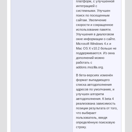
платформ, с улучшенной
интеграцией с
системными. Улучшен
поиск по посещенным
сайтам. Увеличение
скорости и сокращенное
использование памяти.
Улучшения в диалоговом
окне информации о сайте.
Microsoft Windows 4.x и
Mac OS X v10.2 больше не
поддерживаются. Из окна
дополнений можно
работать с
addons.mozilla.org.
В бета-версиях изменён
формат выпадающего
списка автодополнения
адресов по умолчанию, и
улучшен алгоритм
автодополнения. К beta 4
реализована зависимость
позиции результата от того,
что выбирает
пользователь, введя
определённую поисковую
строку.