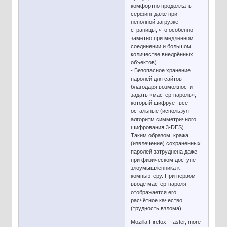
комфортно продолжать
сёрфинг даже при
неполной загрузке
страницы, что особенно
заметно при медленном
соединении и большом
количестве внедрённых
объектов).
- Безопасное хранение
паролей для сайтов
благодаря возможности
задать «мастер-пароль»,
который шифрует все
остальные (используя
алгоритм симметричного
шифрования 3-DES).
Таким образом, кража
(извлечение) сохраненных
паролей затруднена даже
при физическом доступе
злоумышленника к
компьютеру. При первом
вводе мастер-пароля
отображается его
расчётное качество
(трудность взлома).
Mozilla Firefox - faster, more