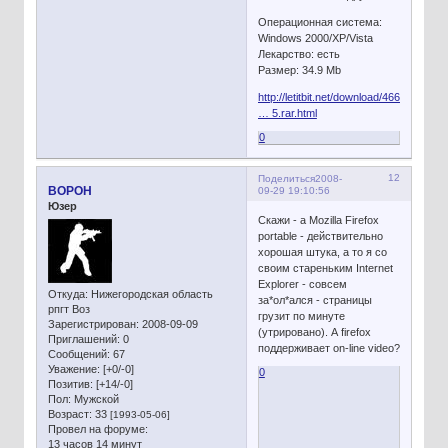
Операционная система:
Windows 2000/XP/Vista
Лекарство: есть
Размер: 34.9 Mb
http://letitbit.net/download/4665483360
… 5.rar.html
0
12
Поделиться
2008-
BOPOH
09-29 19:10:56
Юзер
Скажи - а Mozilla Firefox
portable - действительно
хорошая штука, а то я со
своим стареньким Internet
Explorer - совсем
Откуда:
Нижегородская область
за*ол*ался - страницы
рпгт Воз
грузит по минуте
Зарегистрирован
: 2008-09-09
(утрировано). А firefox
Приглашений:
0
поддерживает on-line video?
Сообщений:
67
Уважение:
[+0/-0]
0
Позитив:
[+14/-0]
Пол:
Мужской
Возраст:
33
[1993-05-06]
Провел на форуме:
13 часов 14 минут