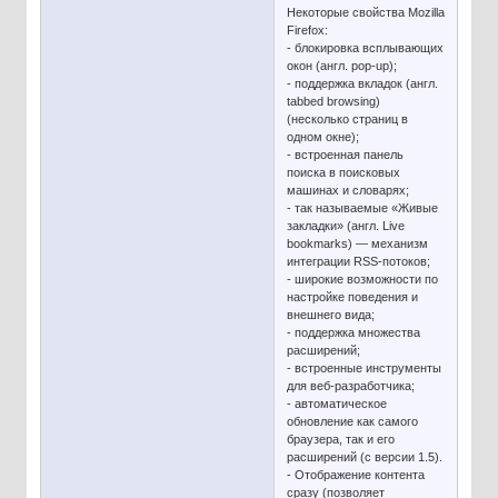
Некоторые свойства Mozilla
Firefox:
- блокировка всплывающих
окон (англ. pop-up);
- поддержка вкладок (англ.
tabbed browsing)
(несколько страниц в
одном окне);
- встроенная панель
поиска в поисковых
машинах и словарях;
- так называемые «Живые
закладки» (англ. Live
bookmarks) — механизм
интеграции RSS-потоков;
- широкие возможности по
настройке поведения и
внешнего вида;
- поддержка множества
расширений;
- встроенные инструменты
для веб-разработчика;
- автоматическое
обновление как самого
браузера, так и его
расширений (с версии 1.5).
- Отображение контента
сразу (позволяет