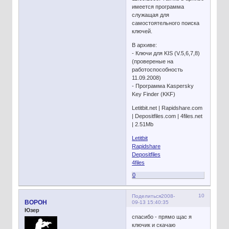
имеется программа
служащая для
самостоятельного поиска
ключей.
В архиве:
- Ключи для KIS (V.5,6,7,8)
(провереные на
работоспособность
11.09.2008)
- Программа Kaspersky
Key Finder (KKF)
Letitbit.net | Rapidshare.com
| Depositfiles.com | 4files.net
| 2.51Mb
Letitbit
Rapidshare
Depositfiles
4files
0
10
Поделиться
2008-
BOPOH
09-13 15:40:35
Юзер
спасибо - прямо щас я
ключик и скачаю