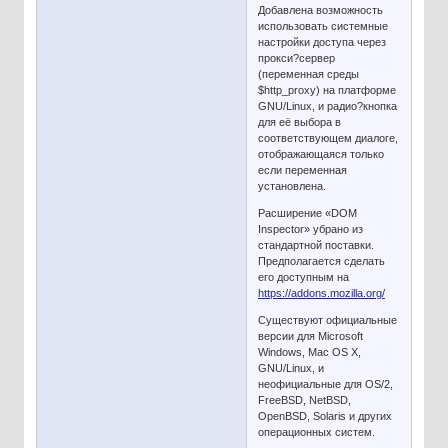
Добавлена возможность
использовать системные
настройки доступа через
прокси?сервер
(переменная среды
$http_proxy) на платформе
GNU/Linux, и радио?кнопка
для её выбора в
соответствующем диалоге,
отображающаяся только
если переменная
установлена.
Расширение «DOM
Inspector» убрано из
стандартной поставки.
Предполагается сделать
его доступным на
https://addons.mozilla.org/
Существуют официальные
версии для Microsoft
Windows, Mac OS X,
GNU/Linux, и
неофициальные для OS/2,
FreeBSD, NetBSD,
OpenBSD, Solaris и других
операционных систем.