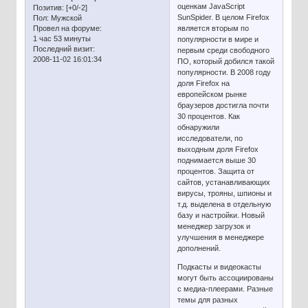
оценкам JavaScript
Позитив:
[+0/-2]
SunSpider. В целом Firefox
Пол:
Мужской
Провел на форуме:
является вторым по
1 час 53 минуты
популярности в мире и
Последний визит:
первым среди свободного
2008-11-02 16:01:34
ПО, который добился такой
популярности. В 2008 году
доля Firefox на
европейском рынке
браузеров достигла почти
30 процентов. Как
обнаружили
исследователи, по
выходным доля Firefox
поднимается выше 30
процентов. Защита от
сайтов, устанавливающих
вирусы, трояны, шпионы и
т.д. выделена в отдельную
базу и настройки. Новый
менеджер загрузок и
улучшения в менеджере
дополнений.
Подкасты и видеокасты
могут быть ассоциированы
с медиа-плеерами. Разные
темы для разных