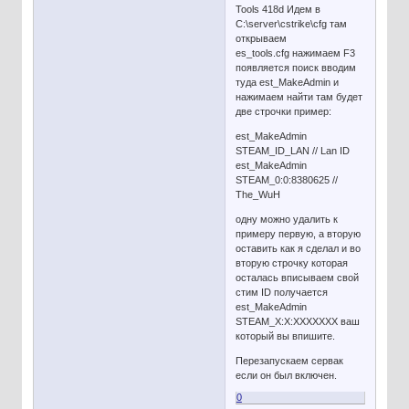
Tools 418d Идем в
C:\server\cstrike\cfg там
открываем
es_tools.cfg нажимаем F3
появляется поиск вводим
туда est_MakeAdmin и
нажимаем найти там будет
две строчки пример:
est_MakeAdmin
STEAM_ID_LAN // Lan ID
est_MakeAdmin
STEAM_0:0:8380625 //
The_WuH
одну можно удалить к
примеру первую, а вторую
оставить как я сделал и во
вторую строчку которая
осталась вписываем свой
стим ID получается
est_MakeAdmin
STEAM_X:X:XXXXXXX ваш
который вы впишите.
Перезапускаем сервак
если он был включен.
0