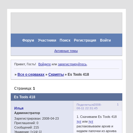
Форум
Участники
Поиск
Регистрация
Войти
Активные темы
Привет, Гость!
Войдите
или
зарегистрируйтесь
.
»
Все о серваках
»
Скрипты
»
Es Tools 418
Страница:
1
Es Tools 418
1
Поделиться
2008-
Илья
06-11 22:31:45
Администратор
1. Скачиваем Es Tools 418
Зарегистрирован
: 2008-04-23
тут
или
тут
Приглашений:
0
распаковываем архив и
Сообщений:
215
кидаем папочки из архива
Уважение:
[+14/-1]