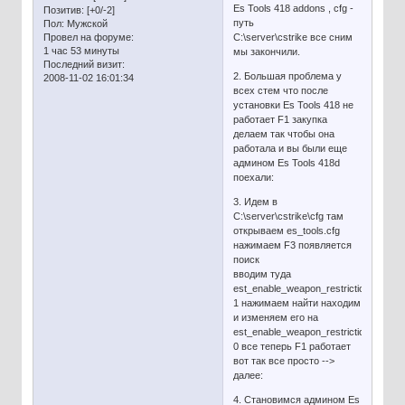
Es Tools 418 addons , cfg -
Позитив:
[+0/-2]
путь
Пол:
Мужской
Провел на форуме:
C:\server\cstrike все сним
1 час 53 минуты
мы закончили.
Последний визит:
2. Большая проблема у
2008-11-02 16:01:34
всех стем что после
установки Es Tools 418 не
работает F1 закупка
делаем так чтобы она
работала и вы были еще
админом Es Tools 418d
поехали:
3. Идем в
C:\server\cstrike\cfg там
открываем es_tools.cfg
нажимаем F3 появляется
поиск
вводим туда
est_enable_weapon_restrictions
1 нажимаем найти находим
и изменяем его на
est_enable_weapon_restrictions
0 все теперь F1 работает
вот так все просто -->
далее:
4. Становимся админом Es