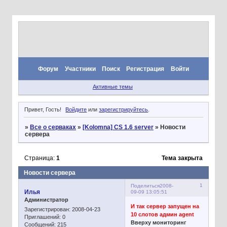
Форум
Участники
Поиск
Регистрация
Войти
Активные темы
Привет, Гость!
Войдите
или
зарегистрируйтесь
.
»
Все о серваках
»
[Kolomna] CS 1.6 server
»
Новости
сервера
Страница:
1
Тема закрыта
Новости сервера
1
Поделиться
2008-
Илья
09-09 13:05:51
Администратор
И так сервер запущен на
Зарегистрирован
: 2008-04-23
10 слотов админ agent
Приглашений:
0
Вверху мониторинг
Сообщений:
215