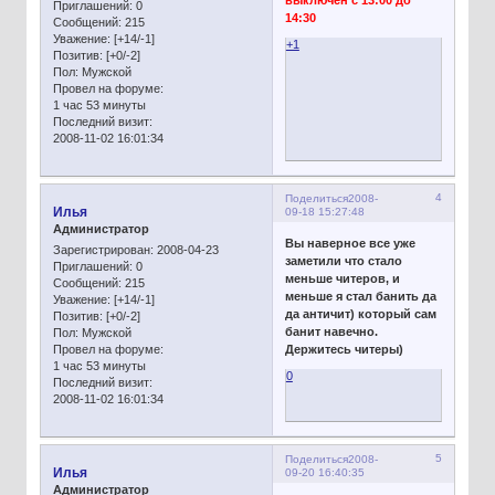
Приглашений:
0
14:30
Сообщений:
215
Уважение:
[+14/-1]
+1
Позитив:
[+0/-2]
Пол:
Мужской
Провел на форуме:
1 час 53 минуты
Последний визит:
2008-11-02 16:01:34
4
Поделиться
2008-
Илья
09-18 15:27:48
Администратор
Вы наверное все уже
Зарегистрирован
: 2008-04-23
заметили что стало
Приглашений:
0
меньше читеров, и
Сообщений:
215
меньше я стал банить да
Уважение:
[+14/-1]
да античит) который сам
Позитив:
[+0/-2]
банит навечно.
Пол:
Мужской
Провел на форуме:
Держитесь читеры)
1 час 53 минуты
0
Последний визит:
2008-11-02 16:01:34
5
Поделиться
2008-
Илья
09-20 16:40:35
Администратор