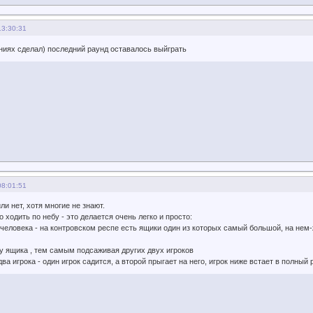
13:30:31
аниях сделал) последний раунд оставалось выйграть
08:01:51
ли нет, хотя многие не знают.
 ходить по небу - это делается очень легко и просто:
3 человека - на контровском респе есть ящики один из которых самый большой, на нем
 у ящика , тем самым подсаживая других двух игроков
ва игрока - один игрок садится, а второй прыгает на него, игрок ниже встает в полный 