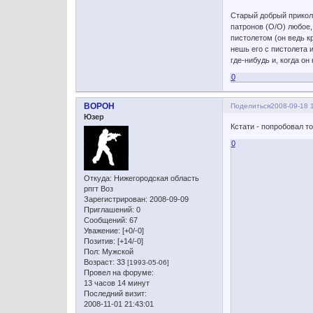
Старый добрый прикол,
патронов (О/О) любое, 
пистолетом (он ведь кр
нешь его с пистолета 
где-нибудь и, когда он
0
BOPOH
Поделиться
2008-09-18 
Юзер
Кстати - попробовал т
0
Откуда:
Нижегородская область
рпгт Воз
Зарегистрирован
: 2008-09-09
Приглашений:
0
Сообщений:
67
Уважение:
[+0/-0]
Позитив:
[+14/-0]
Пол:
Мужской
Возраст:
33
[1993-05-06]
Провел на форуме:
13 часов 14 минут
Последний визит:
2008-11-01 21:43:01