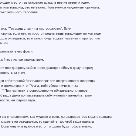
аходим место, где основная драка, в нее не лезем и ждем,
аг или товарищ, это не важно. Пользуемся найденным оружием.
лько чуть-чуть терпения.
ика: "Товарищ упал - ты насторожился". Если
ь своим, если нет, то просто предлагаешь товарищам по команде
 Если он ведется, то мужики, будьте джентльменами, пропустите
а ней.
треливайте его фраги.
ьзуйтесь им как прикрытием.
де и всегда пропускайте свою драгоценнейшую даму вперед,
вернуть за угол.
для собственной безопасности): при смерти своего товарища
и громко кричите: "А-а-а, тебя убили, ничего, я за
!!" Причем мстить совершенно не обязательно, главное
об ваша дама почувствовала себя нужной и важной в таком
ости, как парная игра.
и вы с напарником, как мудрые игроки, договариваетесь кидать гранаты
кидаете на раз-два-три, то сделайте так, чтоб ваша граната
 Если кинули в нужное место, то фраги будут обязательно.