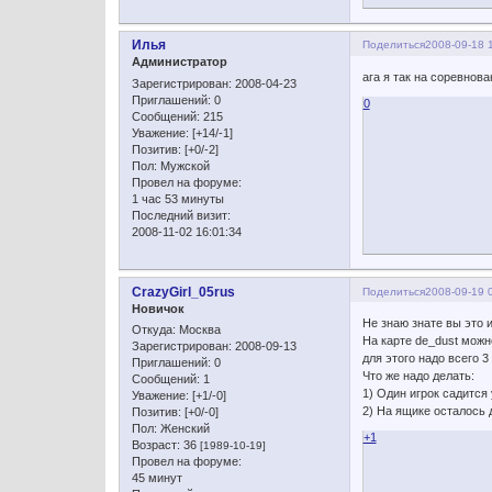
Илья
Поделиться
2008-09-18 
Администратор
ага я так на соревнов
Зарегистрирован
: 2008-04-23
Приглашений:
0
0
Сообщений:
215
Уважение:
[+14/-1]
Позитив:
[+0/-2]
Пол:
Мужской
Провел на форуме:
1 час 53 минуты
Последний визит:
2008-11-02 16:01:34
CrazyGirl_05rus
Поделиться
2008-09-19 
Новичок
Не знаю знате вы это и
Откуда:
Москва
На карте de_dust можно
Зарегистрирован
: 2008-09-13
для этого надо всего 
Приглашений:
0
Что же надо делать:
Сообщений:
1
1) Один игрок садится
Уважение:
[+1/-0]
2) На ящике осталось д
Позитив:
[+0/-0]
Пол:
Женский
+1
Возраст:
36
[1989-10-19]
Провел на форуме:
45 минут