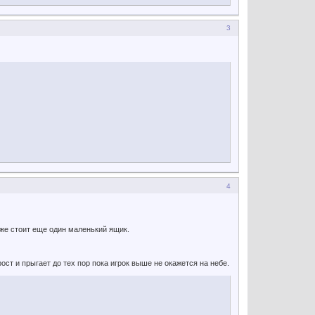
3
4
-же стоит еще один маленький ящик.
рост и прыгает до тех пор пока игрок выше не окажется на небе.