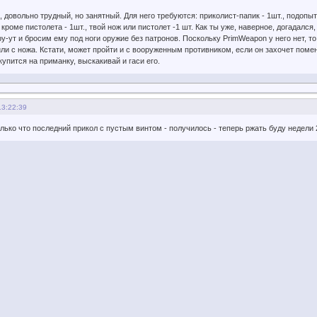
 довольно трудный, но занятный. Для него требуются: приколист-папик - 1шт., подопыт
кроме пистолета - 1шт., твой нож или пистолет -1 шт. Как ты уже, наверное, догадалс
у-ут и бросим ему под ноги оружие без патронов. Поскольку PrimWeapon у него нет, то
или с ножа. Кстати, может пройти и с вооруженным противником, если он захочет пом
 купится на приманку, выскакивай и гаси его.
13:22:39
олько что последний прикол с пустым винтом - получилось - теперь ржать буду недели 