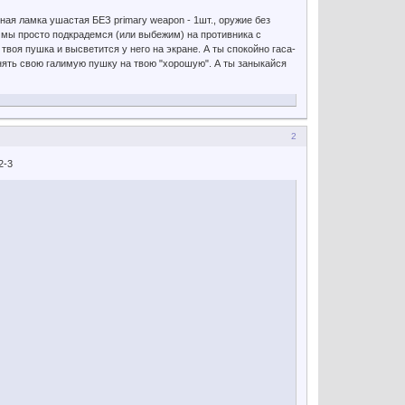
ная ламка ушастая БЕЗ primary weapon - 1шт., оружие без
я, мы просто подкрадемся (или выбежим) на противника с
 твоя пушка и высветится у него на экране. А ты спокойно гаса-
енять свою галимую пушку на твою "хорошую". А ты заныкайся
2
2-3