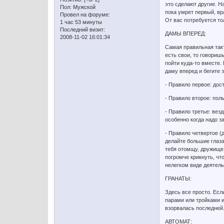
это сделают другие. Н
Пол:
Мужской
пока умрет первый, вр
Провел на форуме:
От вас потребуется то
1 час 53 минуты
Последний визит:
ДАМЫ ВПЕРЕД:
2008-11-02 16:01:34
Самая правильная такт
есть свои, то говориш
пойти куда-то вместе.
даму вперед и бегите з
- Правило первое: дос
- Правило второе: пол
- Правило третье: вез
особенно когда надо за
- Правило четвертое (
делайте большие глаза 
тебя отомщу, дружище!
погромче крикнуть, чт
нелегком виде деятельн
ГРАНАТЫ:
Здесь все просто. Есл
парами или тройками и 
взорвалась последней.
АВТОМАТ: