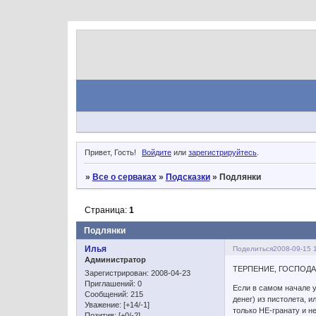
Привет, Гость!
Войдите
или
зарегистрируйтесь
.
»
Все о серваках
»
Подсказки
»
Подлянки
Страница:
1
Подлянки
Илья
Поделиться
2008-09-15 
Администратор
ТЕРПЕНИЕ, ГОСПОДА
Зарегистрирован
: 2008-04-23
Приглашений:
0
Если в самом начале у
Сообщений:
215
денег) из пистолета, и
Уважение:
[+14/-1]
только HE-гранату и не
Позитив:
[+0/-2]