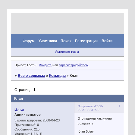
Форум
Участники
Поиск
Регистрация
Войти
Активные темы
Привет, Гость!
Войдите
или
зарегистрируйтесь
.
»
Все о серваках
»
Команды
»
Клан
Страница:
1
Клан
1
Поделиться
2008-
Илья
09-27 02:37:30
Администратор
Это пример как нужно
Зарегистрирован
: 2008-04-23
создавать:
Приглашений:
0
Сообщений:
215
Клан 5play
Уважение:
[+14/-1]